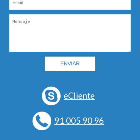
eCliente
91 005 90 96